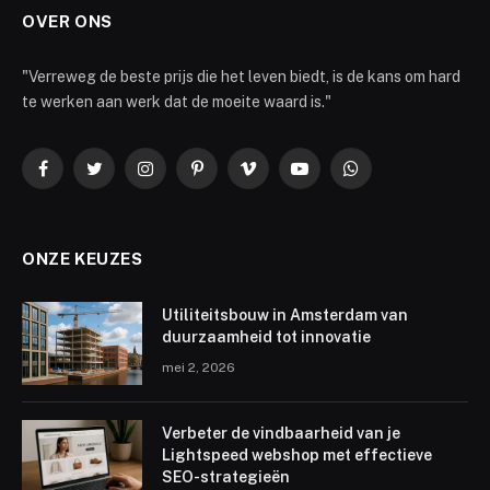
OVER ONS
"Verreweg de beste prijs die het leven biedt, is de kans om hard
te werken aan werk dat de moeite waard is."
Facebook
Twitter
Instagram
Pinterest
Vimeo
YouTube
WhatsApp
ONZE KEUZES
Utiliteitsbouw in Amsterdam van
duurzaamheid tot innovatie
mei 2, 2026
Verbeter de vindbaarheid van je
Lightspeed webshop met effectieve
SEO-strategieën