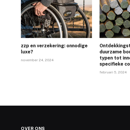
zzp en verzekering: onnodige
Ontdekkings
luxe?
duurzame bou
typen tot inn
november 24, 2024
specifieke c
februari 5, 2024
OVER ONS