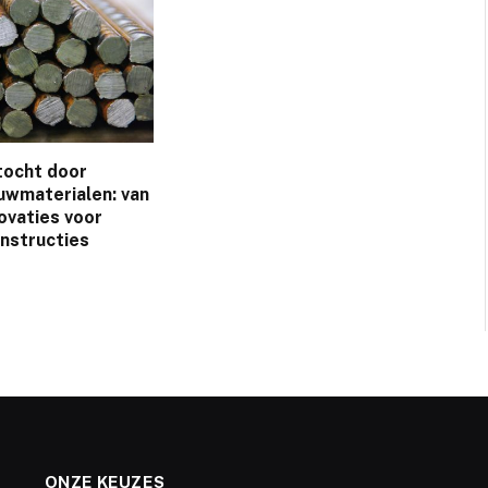
tocht door
wmaterialen: van
ovaties voor
onstructies
ONZE KEUZES