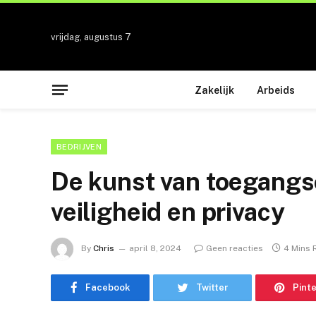
vrijdag, augustus 7
Zakelijk
Arbeids
BEDRIJVEN
De kunst van toegangsc
veiligheid en privacy
By
Chris
april 8, 2024
Geen reacties
4 Mins 
Facebook
Twitter
Pint