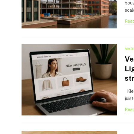
bouw
scal
Read
MAR
Ve
Li
st
Kies
juis
Read