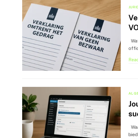
JURI
Ve
VO
Wat 
offi
Read
ALG
Jo
su
Waa
bied