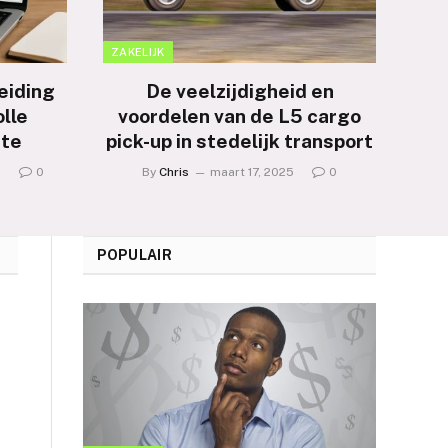
ZAKELIJK
eiding
De veelzijdigheid en
lle
voordelen van de L5 cargo
ite
pick-up in stedelijk transport
5
0
By
Chris
maart 17, 2025
0
POPULAIR