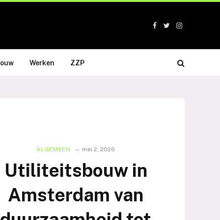
Facebook
Twitter
Instagram
bouw
Werken
ZZP
ALGEMEEN
mei 2, 2026
Utiliteitsbouw in
Amsterdam van
duurzaamheid tot