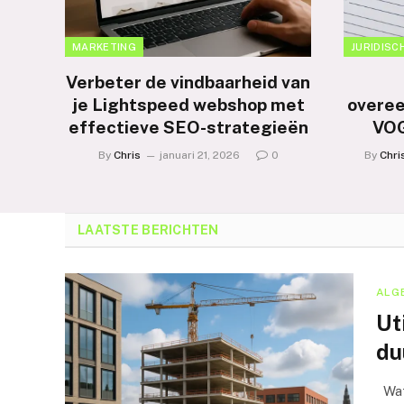
MARKETING
JURIDISC
Verbeter de vindbaarheid van
je Lightspeed webshop met
overe
effectieve SEO-strategieën
VOG
By
Chris
januari 21, 2026
0
By
Chri
LAATSTE BERICHTEN
ALG
Ut
du
Wat 