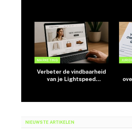
MARKETING
JURID
Verbeter de vindbaarheid
van je Lightspeed
ov
webshop met effectieve
een 
SEO-strategieën
NIEUWSTE ARTIKELEN