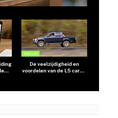
ZAKELIJK
iding
De veelzijdigheid en
le
voordelen van de L5 cargo
e
pick-up in stedelijk
transport