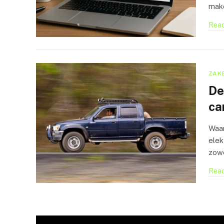
mak
Read
ZAKE
De
ca
Waar
elek
zowe
Read