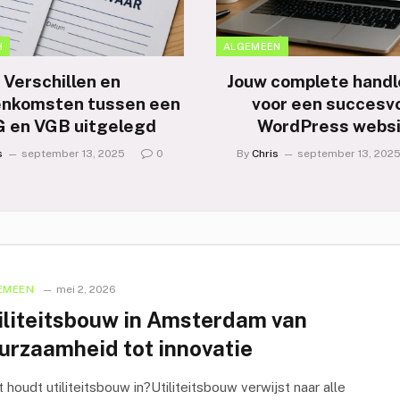
H
ALGEMEEN
Verschillen en
Jouw complete handl
enkomsten tussen een
voor een succesvo
 en VGB uitgelegd
WordPress webs
s
september 13, 2025
0
By
Chris
september 13, 202
EMEEN
mei 2, 2026
iliteitsbouw in Amsterdam van
urzaamheid tot innovatie
houdt utiliteitsbouw in?Utiliteitsbouw verwijst naar alle