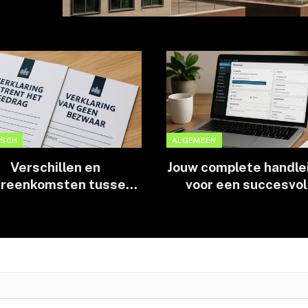
ISCH
ALGEMEEN
Verschillen en
Jouw complete handle
ereenkomsten tussen
voor een succesvol
VOG en VGB uitgelegd
WordPress websit