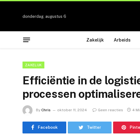
donderdag, augustus 6
Zakelijk
Arbeids
ZAKELIJK
Efficiëntie in de logist
processen optimaliser
By
Chris
oktober 11, 2024
Geen reacties
4 M
Facebook
Twitter
Pint