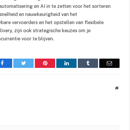
utomatisering en AI in te zetten voor het sorteren
snelheid en nauwkeurigheid van het
re vervoerders en het opstellen van flexibele
ivery, zijn ook strategische keuzes om je
urrentie voor te blijven.
Facebook
Twitter
Pinterest
LinkedIn
Tumblr
Email
Websit