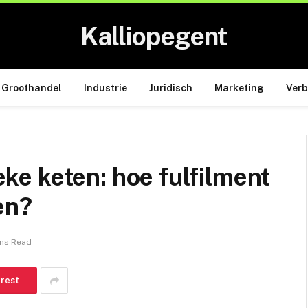
Kalliopegent
Groothandel
Industrie
Juridisch
Marketing
Ver
ieke keten: hoe fulfilment
en?
ins Read
erest