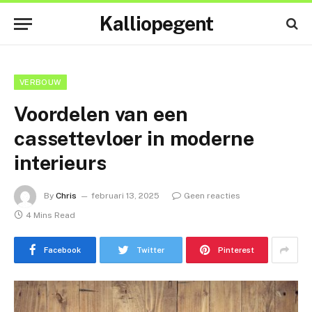
Kalliopegent
VERBOUW
Voordelen van een
cassettevloer in moderne
interieurs
By
Chris
februari 13, 2025
Geen reacties
4 Mins Read
Facebook
Twitter
Pinterest