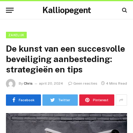
Kalliopegent
ZAKELIJK
De kunst van een succesvolle
beveiliging aanbesteding:
strategieën en tips
By
Chris
april 20, 2024
Geen reacties
4 Mins Read
Facebook
Twitter
Pinterest