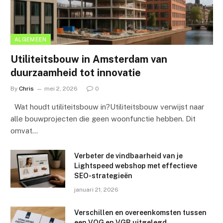
ALGEMEEN
Utiliteitsbouw in Amsterdam van
duurzaamheid tot innovatie
By
Chris
mei 2, 2026
0
Wat houdt utiliteitsbouw in?Utiliteitsbouw verwijst naar
alle bouwprojecten die geen woonfunctie hebben. Dit
omvat…
Verbeter de vindbaarheid van je
Lightspeed webshop met effectieve
SEO-strategieën
januari 21, 2026
Verschillen en overeenkomsten tussen
een VOG en VGB uitgelegd